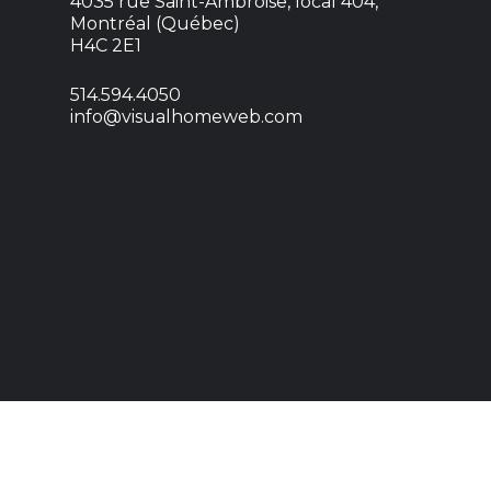
4035 rue Saint-Ambroise, local 404,
Montréal (Québec)
H4C 2E1
514.594.4050
info@visualhomeweb.com