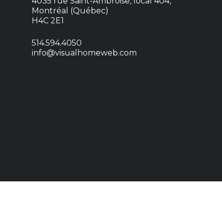
4035 rue Saint-Ambroise, local 404,
Montréal (Québec)
H4C 2E1
514.594.4050
info@visualhomeweb.com